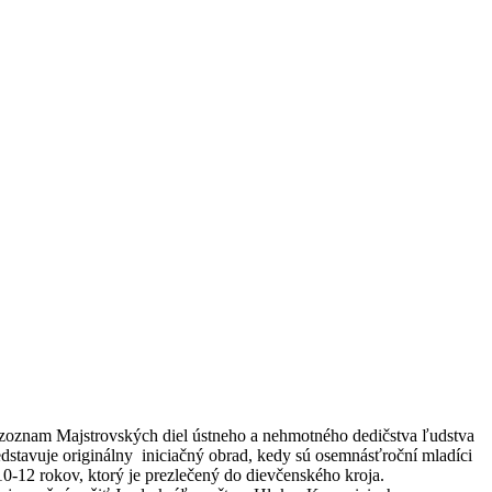
a zoznam Majstrovských diel ústneho a nehmotného dedičstva ľudstva
stavuje originálny iniciačný obrad, kedy sú osemnásťroční mladíci
10-12 rokov, ktorý je prezlečený do dievčenského kroja.