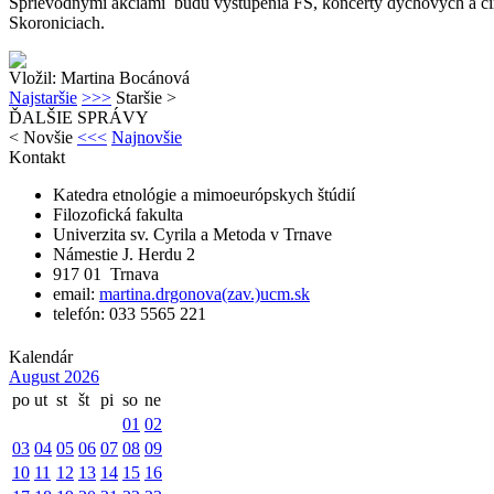
Sprievodnými akciami budú vystúpenia FS, koncerty dychových a cim
Skoroniciach.
Vložil: Martina Bocánová
Najstaršie
>>>
Staršie
>
ĎALŠIE SPRÁVY
<
Novšie
<<<
Najnovšie
Kontakt
Katedra etnológie a mimoeurópskych štúdií
Filozofická fakulta
Univerzita sv. Cyrila a Metoda v Trnave
Námestie J. Herdu 2
917 01 Trnava
email:
martina.drgonova(zav.)ucm.sk
telefón: 033 5565 221
Kalendár
August 2026
po
ut
st
št
pi
so
ne
01
02
03
04
05
06
07
08
09
10
11
12
13
14
15
16