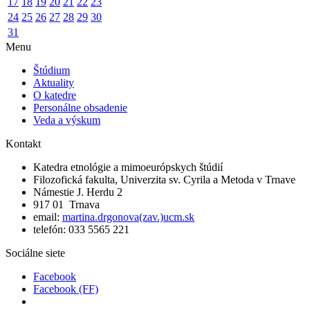
17
18
19
20
21
22
23
24
25
26
27
28
29
30
31
Menu
Štúdium
Aktuality
O katedre
Personálne obsadenie
Veda a výskum
Kontakt
Katedra etnológie a mimoeurópskych štúdií
Filozofická fakulta, Univerzita sv. Cyrila a Metoda v Trnave
Námestie J. Herdu 2
917 01 Trnava
email:
martina.drgonova(zav.)ucm.sk
telefón: 033 5565 221
Sociálne siete
Facebook
Facebook (FF)