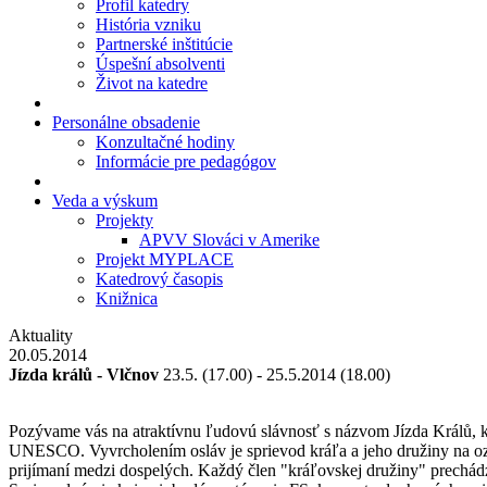
Profil katedry
História vzniku
Partnerské inštitúcie
Úspešní absolventi
Život na katedre
Personálne obsadenie
Konzultačné hodiny
Informácie pre pedagógov
Veda a výskum
Projekty
APVV Slováci v Amerike
Projekt MYPLACE
Katedrový časopis
Knižnica
Aktuality
20.05.2014
Jízda králů - Vlčnov
23.5. (17.00) - 25.5.2014 (18.00)
Pozývame vás na atraktívnu ľudovú slávnosť s názvom Jízda Králů, k
UNESCO. Vyvrcholením osláv je sprievod kráľa a jeho družiny na ozd
prijímaní medzi dospelých. Každý člen "kráľovskej družiny" prechádz