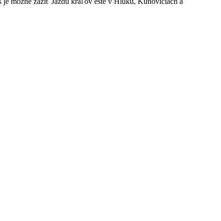
je možné zažiť Jazdu kráľov ešte v Hluku, Kunoviciach a