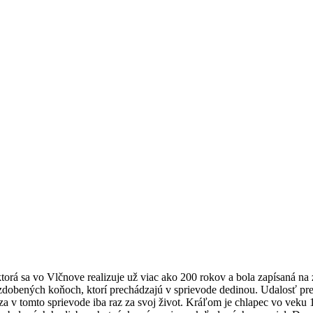
torá sa vo Vlčnove realizuje už viac ako 200 rokov a bola zapísaná n
obených koňoch, ktorí prechádzajú v sprievode dedinou. Udalosť pred
a v tomto sprievode iba raz za svoj život. Kráľom je chlapec vo veku 