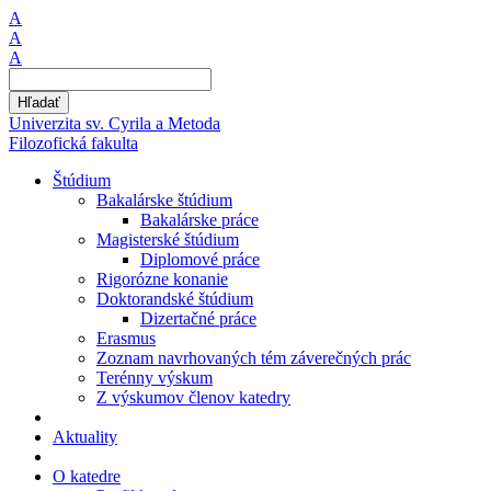
A
A
A
Hľadať
Univerzita sv. Cyrila a Metoda
Filozofická fakulta
Štúdium
Bakalárske štúdium
Bakalárske práce
Magisterské štúdium
Diplomové práce
Rigorózne konanie
Doktorandské štúdium
Dizertačné práce
Erasmus
Zoznam navrhovaných tém záverečných prác
Terénny výskum
Z výskumov členov katedry
Aktuality
O katedre