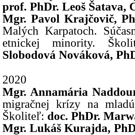
prof. PhDr. Leoš Šatava, 
Mgr. Pavol Krajčovič, P
Malých Karpatoch. Súčasný
etnickej minority. Škol
Slobodová Nováková, Ph
2020
Mgr. Annamária Naddour
migračnej krízy na mladú
Školiteľ:
doc. PhDr. Marwa
Mgr. Lukáš Kurajda, Ph