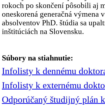
rokoch po skončení pôsobili aj
oneskorená generačná výmena v š
absolventov PhD. štúdia sa upal
inštitúciách na Slovensku.
Súbory na stiahnutie:
Infolisty k dennému dokto
Infolisty k externému dokt
Odporúčaný študijný plán