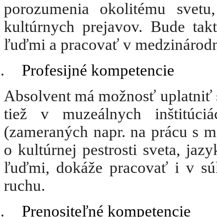
porozumenia okolitému svetu, 
kultúrnych prejavov. Bude takti
ľuďmi a pracovať v medzinárod
.
Profesijné kompetencie
Absolvent má možnosť uplatniť 
tiež v muzeálnych inštitúc
(zameraných napr. na prácu s mi
o kultúrnej pestrosti sveta, ja
ľuďmi, dokáže pracovať i v s
ruchu.
.
Prenositeľné kompetencie