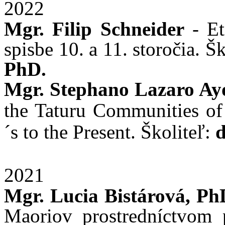
2022
Mgr. Filip Schneider
- E
spisbe 10. a 11. storočia. Š
PhD.
Mgr. Stephano Lazaro Ay
the Taturu Communities of
´s
to the Present. Školiteľ:
d
2021
Mgr. Lucia Bistárová, Ph
Maoriov prostredníctvom p