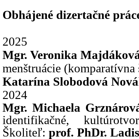
Obhájené dizertačné prác
2025
Mgr. Veronika Majdákov
menštruácie (komparatívna š
Katarína Slobodová Nová
2024
Mgr. Michaela Grznáro
identifikačné, kultúrotv
Školiteľ:
prof. PhDr. Ladi