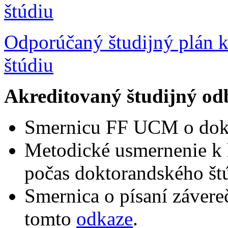
štúdiu
Odporúčaný študijný plán 
štúdiu
Akreditovaný študijný od
Smernicu FF UCM o dokt
Metodické usmernenie k h
počas doktorandského št
Smernica o písaní závere
tomto
odkaze
.