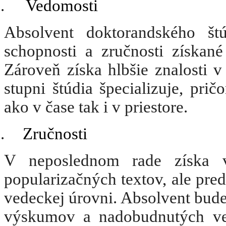
.
Vedomosti
Absolvent doktorandského štúd
schopnosti a zručnosti získané
Zároveň získa hlbšie znalosti 
stupni štúdia špecializuje, pričo
ako v čase tak i v priestore.
.
Zručnosti
V neposlednom rade získa v
popularizačných textov, ale predo
vedeckej úrovni. Absolvent bud
výskumov a nadobudnutých vedo