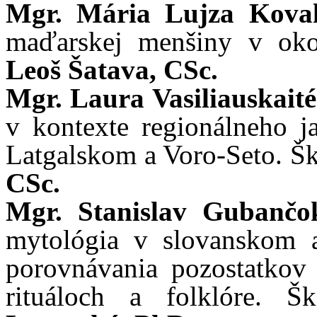
Mgr. Mária Lujza Kova
maďarskej menšiny v okol
Leoš Šatava, CSc.
Mgr. Laura Vasiliauskait
v kontexte regionálneho j
Latgalskom a Voro-Seto. Šk
CSc.
Mgr. Stanislav Gubanč
mytológia v slovanskom a
porovnávania pozostatkov
rituáloch a folklóre. Š