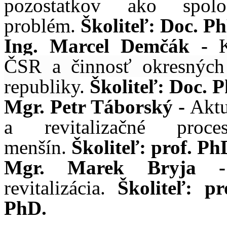
pozostatkov ako spol
problém.
Školiteľ: Doc. P
Ing. Marcel Demčák -
ČSR a činnosť okresných 
republiky
.
Školiteľ: Doc. 
Mgr. Petr Táborský -
Aktu
a revitalizačné proc
menšín.
Školiteľ: prof. Ph
Mgr. Marek Bryja
revitalizácia.
Školiteľ:
pr
PhD.