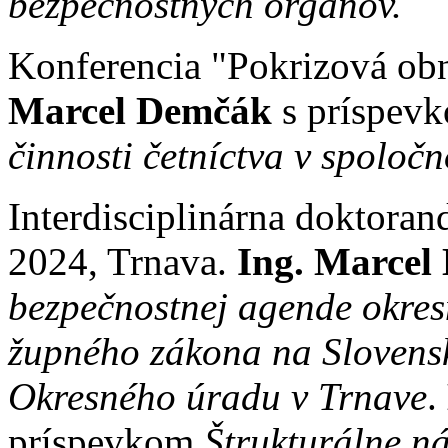
bezpečnostných orgánov.
Konferencia "Pokrizová ob
Marcel Demčák
s príspev
činnosti četníctva v spoloč
Interdisciplinárna doktoran
2024, Trnava.
Ing. Marcel
bezpečnostnej agende okres
župného zákona na Slovensk
Okresného úradu v Trnave
.
príspevkom
Štrukturálne ná