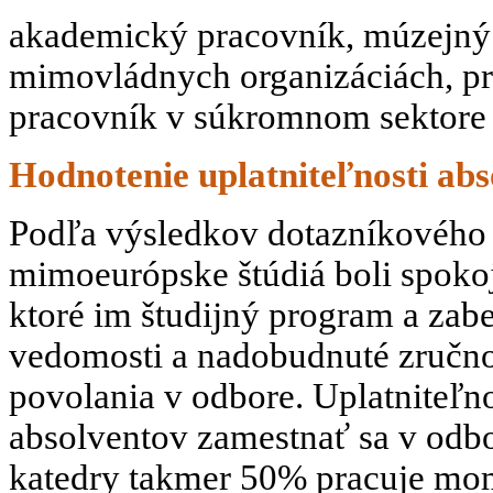
akademický pracovník, múzejný
mimovládnych organizáciách, prac
pracovník v súkromnom sektore 
Hodnotenie uplatniteľnosti ab
Podľa výsledkov dotazníkového p
mimoeurópske štúdiá boli spoko
ktoré im študijný program a zabe
vedomosti a nadobudnuté zručno
povolania v odbore. Uplatniteľno
absolventov zamestnať sa v od
katedry takmer 50% pracuje mome