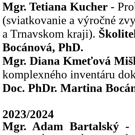
Mgr. Tetiana Kucher
- Pro
(sviatkovanie a výročné zv
a Trnavskom kraji).
Školit
Bocánová, PhD.
Mgr. Diana Kmeťová Miš
komplexného inventáru do
Doc. PhDr. Martina Bocá
2023/2024
Mgr. Adam Bartalský 