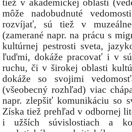
tiež v akademickej oblasti (ve
môže nadobudnuté vedomosti,
rozvíjať, sú tiež v muzeálne
(zamerané napr. na prácu s mi
kultúrnej pestrosti sveta, jaz
ľuďmi, dokáže pracovať i v s
ruchu, či v širokej oblasti kul
dokáže so svojimi vedomosťa
(všeobecný rozhľad) viac cháp
napr. zlepšiť komunikáciu so s
Získa tiež prehľad v odbornej li
i užších súvislostiach a ko