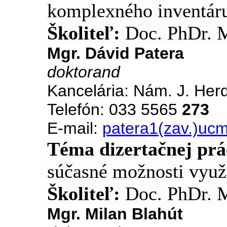
komplexného inventár
Školiteľ:
Doc. PhDr. 
Mgr. Dávid Patera
doktorand
Kancelária: Nám. J. Her
Telefón: 033 5565
273
E-mail:
patera1(zav.)ucm
Téma dizertačnej prá
súčasné možnosti využi
Školiteľ:
Doc. PhDr. M
Mgr. Milan Blahút