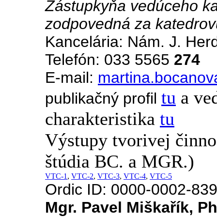
Zástupkyňa vedúceho kat
zodpovedná za katedrov
Kancelária: Nám. J. Her
Telefón: 033 5565
274
E-mail:
martina.bocanov
tu
a ve
publikačný profil
charakteristika
tu
Výstupy tvorivej činn
štúdia BC. a MGR.)
VTC-1
,
VTC-2
,
VTC-3
,
VTC-4
,
VTC-5
Ordic ID: 0000-0002-83
Mgr. Pavel Miškařík, P