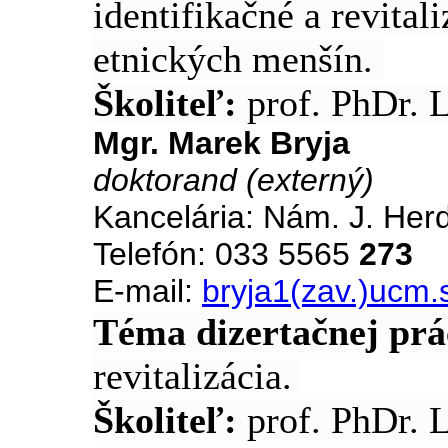
identifikačné a revital
etnických menšín.
Školiteľ:
prof. PhDr. 
Mgr. Marek Bryja
doktorand (externý)
Kancelária: Nám. J. Her
Telefón: 033 5565
273
E-mail:
bryja1(zav.)ucm.
Téma dizertačnej prá
revitalizácia.
Školiteľ:
prof. PhDr. 