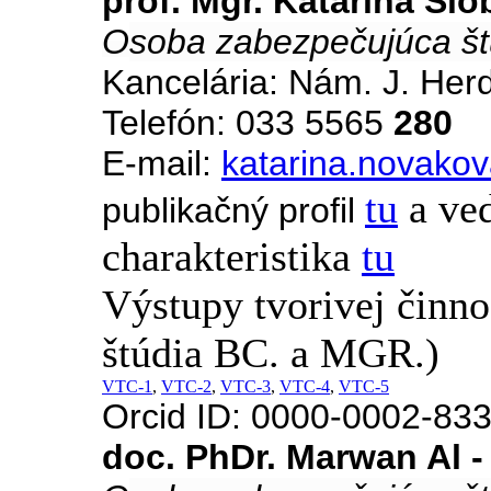
prof. Mgr. Katarína S
O
soba zabezpečujúca št
Kancelária: Nám. J. Her
Telefón: 033 5565
280
E-mail:
katarina.novakov
tu
a ve
publikačný profil
charakteristika
tu
Výstupy tvorivej činn
štúdia BC. a MGR.)
VTC-1
,
VTC-2
,
VTC-3
,
VTC-4
,
VTC-5
Orcid ID: 0000-0002-83
doc. PhDr. Marwan Al -