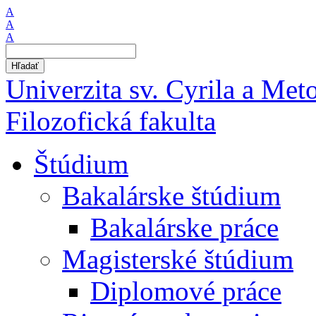
A
A
A
Hľadať
Univerzita sv. Cyrila a Met
Filozofická fakulta
Štúdium
Bakalárske štúdium
Bakalárske práce
Magisterské štúdium
Diplomové práce