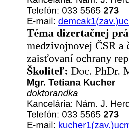
Telefón: 033 5565
273
E-mail:
demcak1(zav.)u
Téma dizertačnej prá
medzivojnovej ČSR a č
zaisťovaní ochrany rep
Školiteľ:
Doc. PhDr. 
Mgr. Tetiana Kucher
doktorandka
Kancelária: Nám. J. Her
Telefón: 033 5565
273
E-mail:
kucher1(zav.)uc