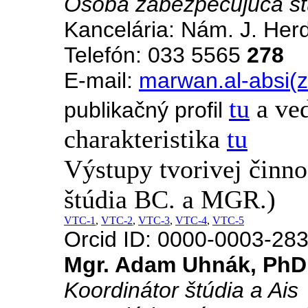
O
soba zabezpečujúca št
Kancelária: Nám. J. Her
Telefón: 033 5565
278
E-mail:
marwan.al-absi(
tu
a ve
publikačný profil
charakteristika
tu
Výstupy tvorivej činn
štúdia BC. a MGR.)
VTC-1
,
VTC-2
,
VTC-3
,
VTC-4
,
VTC-5
Orcid ID: 0000-0003-28
Mgr. Adam Uhnák, PhD
Koordinátor štúdia a Ais