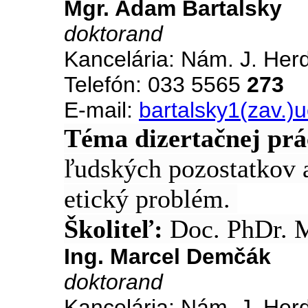
Mgr. Adam Bartalsky
doktorand
Kancelária: Nám. J. Her
Telefón: 033 5565
273
E-mail:
bartalsky1(zav.)
Téma dizertačnej prá
ľudských pozostatkov 
etický problém.
Školiteľ:
Doc. PhDr. 
Ing. Marcel Demčák
doktorand
Kancelária: Nám. J. Her