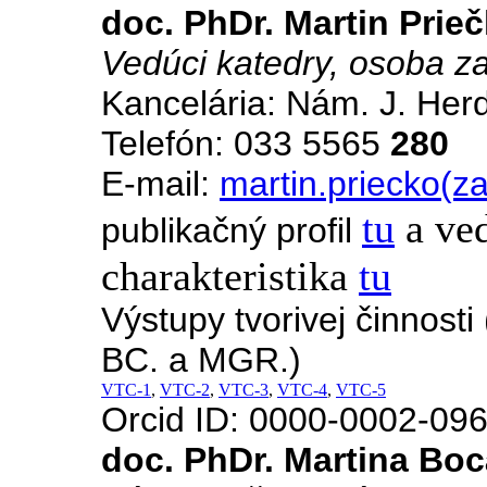
doc. PhDr. Martin Prie
Vedúci katedry, osoba z
Kancelária: Nám. J. Her
Telefón: 033 5565
280
E-mail:
martin.priecko(z
tu
a ve
publikačný profil
charakteristika
tu
Výstupy tvorivej činnost
BC. a MGR.)
VTC-1
,
VTC-2
,
VTC-3
,
VTC-4
,
VTC-5
Orcid ID: 0000-0002-09
doc. PhDr. Martina Bo