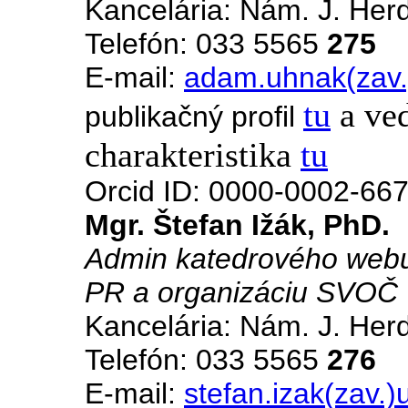
Kancelária: Nám. J. Her
Telefón: 033 5565
275
E-mail:
adam.uhnak(zav.
tu
a ve
publikačný profil
charakteristika
tu
Orcid ID: 0000-0002-66
Mgr. Štefan Ižák, PhD.
Admin katedrového webu 
PR a organizáciu SVOČ
Kancelária: Nám. J. Her
Telefón: 033 5565
276
E-mail:
stefan.izak(zav.