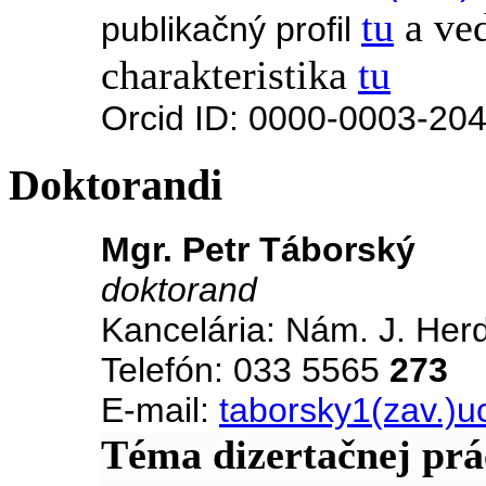
tu
a ve
publikačný profil
charakteristika
tu
Orcid ID: 0000-0003-20
Doktorandi
Mgr. Petr Táborský
doktorand
Kancelária: Nám. J. Her
Telefón: 033 5565
273
E-mail:
taborsky1(zav.)u
Téma dizertačnej prá