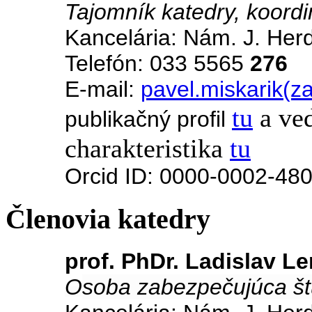
Tajomník katedry, koordi
Kancelária: Nám. J. Her
Telefón: 033 5565
276
E-mail:
pavel.miskarik(z
tu
a ve
publikačný profil
charakteristika
tu
Orcid ID: 0000-0002-48
Členovia katedry
prof. PhDr. Ladislav L
O
soba zabezpečujúca št