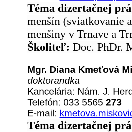
Téma dizertačnej prá
menšín (sviatkovanie a
menšiny v Trnave a Tr
Školiteľ:
Doc. PhDr. 
Mgr. Diana Kmeťová M
doktorandka
Kancelária: Nám. J. Her
Telefón: 033 5565
273
E-mail:
kmetova.miskovi
Téma dizertačnej pr