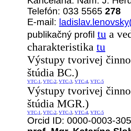
Kancelária: Nám. J. Her
Telefón: 033 5565
278
E-mail:
ladislav.lenovsk
tu
a ve
publikačný profil
charakteristika
tu
Výstupy tvorivej činn
štúdia BC.)
VTC-1
,
VTC-2
,
VTC-3
,
VTC-4
,
VTC-5
Výstupy tvorivej činn
štúdia MGR.)
VTC-1
,
VTC-2
,
VTC-3
,
VTC-4
,
VTC-5
Orcid ID: 0000-0003-30