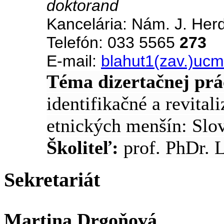
doktorand
Kancelária: Nám. J. Her
Telefón: 033 5565
273
E-mail:
blahut1(zav.)ucm
Téma dizertačnej prá
identifikačné a revital
etnických menšín: Slov
Školiteľ:
prof. PhDr. 
Sekretariát
Martina Drgoňová