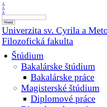
A
A
A
Hľadať
Univerzita sv. Cyrila a Met
Filozofická fakulta
Štúdium
Bakalárske štúdium
Bakalárske práce
Magisterské štúdium
Diplomové práce