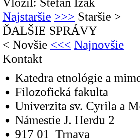
Vložil: Štefan Ižák
Najstaršie
>>>
Staršie
>
ĎALŠIE SPRÁVY
<
Novšie
<<<
Najnovšie
Kontakt
Katedra etnológie a mim
Filozofická fakulta
Univerzita sv. Cyrila a 
Námestie J. Herdu 2
917 01 Trnava