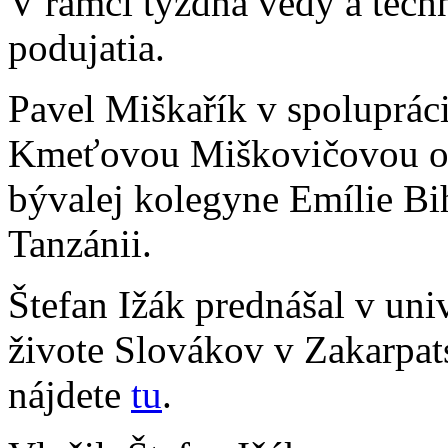
V rámci týždňa vedy a tech
podujatia.
Pavel Miškařík v spoluprác
Kmeťovou Miškovičovou otvo
bývalej kolegyne Emílie Bih
Tanzánii.
Štefan Ižák prednášal v uni
živote Slovákov v Zakarpat
nájdete
tu
.