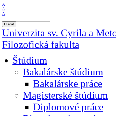
A
A
A
Hľadať
Univerzita sv. Cyrila a Met
Filozofická fakulta
Štúdium
Bakalárske štúdium
Bakalárske práce
Magisterské štúdium
Diplomové práce