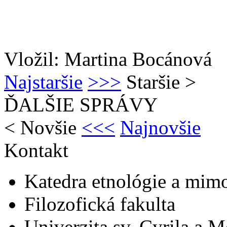
Vložil: Martina Bocánová
Najstaršie
>>>
Staršie
>
ĎALŠIE SPRÁVY
<
Novšie
<<<
Najnovšie
Kontakt
Katedra etnológie a mim
Filozofická fakulta
Univerzita sv. Cyrila a 