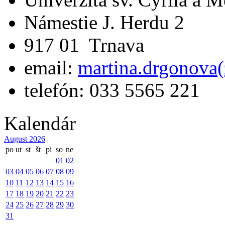
Námestie J. Herdu 2
917 01 Trnava
email:
martina.drgonova(
telefón: 033 5565 221
Kalendár
August 2026
po
ut
st
št
pi
so
ne
01
02
03
04
05
06
07
08
09
10
11
12
13
14
15
16
17
18
19
20
21
22
23
24
25
26
27
28
29
30
31