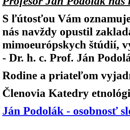
Profesor Ján Podolák nás n
S ľútosťou Vám oznamujem
nás navždy opustil zaklad
mimoeurópskych štúdií, v
- Dr. h. c. Prof. Ján Podol
Rodine a priateľom vyjad
Členovia Katedry etnológ
Ján Podolák - osobnosť sl